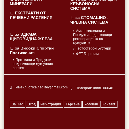
МИНЕРАЛИ
КРЪВОНОСНА
СИСТЕМА
∟ ЕКСТРАКТИ ОТ
ЛЕЧЕБНИ РАСТЕНИЯ
∟ за СТОМАШНО -
ЧРЕВНА СИСТЕМА
Аминокиселини и
∟ за ЗДРАВА
Продукти подпомагащи
ЩИТОВИДНА ЖЛЕЗА
регенерацията на
мускулите
∟ за Високи Спортни
Тестостерон Бустери
Постижения
ФЕТ Бърнъри
Протеини и Продукти
подпомагащи мускулния
растеж
Имейл:
office.flaglife@gmail.com
Телефон:
0888106646
За Нас
Вход
Регистрация
Търсене
Условия
Контакт