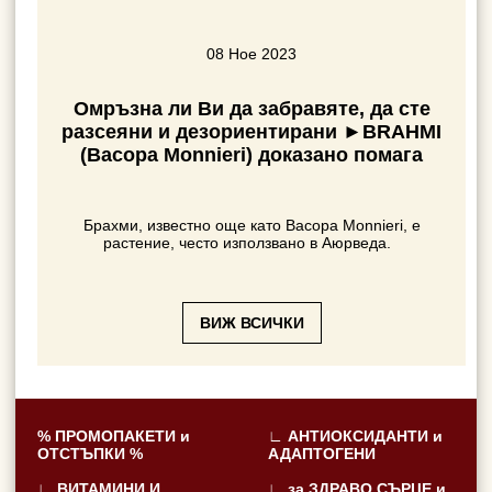
08 Ное 2023
к
Омръзна ли Ви да забравяте, да сте
разсеяни и дезориентирани ►BRAHMI
(Bacopa Monnieri) доказано помага
Ак
ба
Брахми, известно още като Bacopa Monnieri, е
тегло
растение, често използвано в Аюрведа.
ВИЖ ВСИЧКИ
% ПРОМОПАКЕТИ и
∟ АНТИОКСИДАНТИ и
ОТСТЪПКИ %
АДАПТОГЕНИ
∟ ВИТАМИНИ И
∟ за ЗДРАВО СЪРЦЕ и