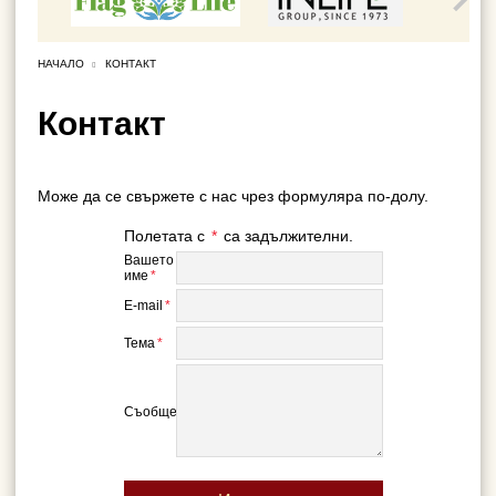
НАЧАЛО
КОНТАКТ
Контакт
Може да се свържете с нас чрез формуляра по-долу.
Полетата с
*
са задължителни.
Вашето
име
*
E-mail
*
Тема
*
Съобщение
*