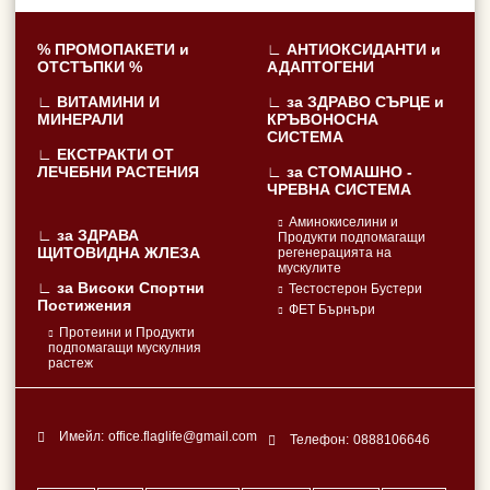
% ПРОМОПАКЕТИ и
∟ АНТИОКСИДАНТИ и
ОТСТЪПКИ %
АДАПТОГЕНИ
∟ ВИТАМИНИ И
∟ за ЗДРАВО СЪРЦЕ и
МИНЕРАЛИ
КРЪВОНОСНА
СИСТЕМА
∟ ЕКСТРАКТИ ОТ
ЛЕЧЕБНИ РАСТЕНИЯ
∟ за СТОМАШНО -
ЧРЕВНА СИСТЕМА
Аминокиселини и
∟ за ЗДРАВА
Продукти подпомагащи
ЩИТОВИДНА ЖЛЕЗА
регенерацията на
мускулите
∟ за Високи Спортни
Тестостерон Бустери
Постижения
ФЕТ Бърнъри
Протеини и Продукти
подпомагащи мускулния
растеж
Имейл:
office.flaglife@gmail.com
Телефон:
0888106646