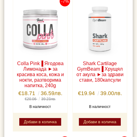
-7%
Colla Pink▐ Ягодова
Shark Cartilage
Лимонада ►за
GymBeam▐ Хрущял
красива коса, кожа и
от акула ►за здрави
нокти, разтворима
стави, 180капсули
напитка, 240g
€18.71
36.59лв.
€19.94
39.00лв.
€20.06
39.23лв.
В наличност
В наличност