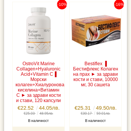
-10%
-16%
OstroVit Marine
Bestiflex ▐
Collagen+Hyaluronic
Бестифлекс Колаген
Acid+Vitamin C▐
на прах ► за здрави
Морски
кости и стави, 10000
колаген+Хиалуронова
мг, 30 сашета
киселина+Витамин
C ► за здрави кости
и стави, 120 капсули
€22.52
44.05лв.
€25.31
49.50лв.
€25.03
48.95лв.
€30.17
59.01лв.
В наличност
В наличност