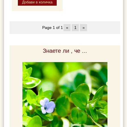
Page 1 of 1
«
1
»
Знаете ли , че ...