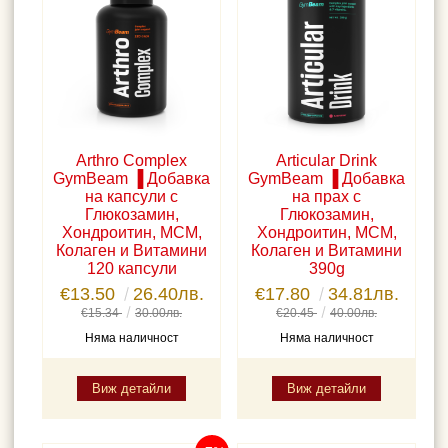
Arthro Complex
Articular Drink
GymBeam ▐ Добавка
GymBeam ▐ Добавка
на капсули с
на прах с
Глюкозамин,
Глюкозамин,
Хондроитин, МСМ,
Хондроитин, МСМ,
Колаген и Витамини
Колаген и Витамини
120 капсули
390g
€13.50
26.40лв.
€17.80
34.81лв.
€15.34
30.00лв.
€20.45
40.00лв.
Няма наличност
Няма наличност
Виж детайли
Виж детайли