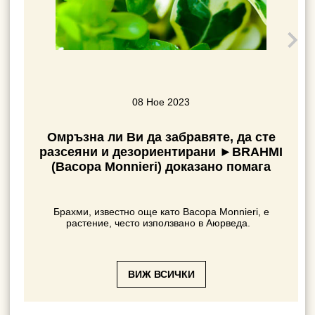
08 Ное 2023
к
Омръзна ли Ви да забравяте, да сте
разсеяни и дезориентирани ►BRAHMI
(Bacopa Monnieri) доказано помага
Ак
ба
Брахми, известно още като Bacopa Monnieri, е
тегло
растение, често използвано в Аюрведа.
ВИЖ ВСИЧКИ