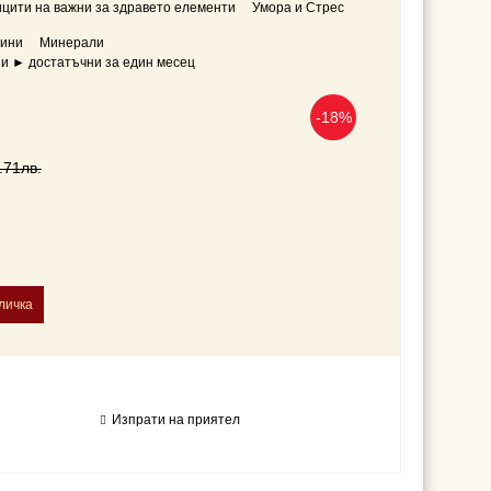
цити на важни за здравето елементи
Умора и Стрес
ини
Минерали
зи ► достатъчни за един месец
-18%
.71лв.
Изпрати на приятел