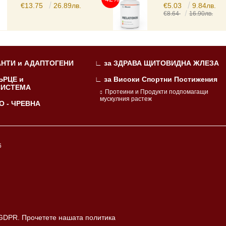
€13.75
26.89лв.
€5.03
9.84лв.
€8.64
16.90лв.
НТИ и АДАПТОГЕНИ
∟ за ЗДРАВА ЩИТОВИДНА ЖЛЕЗА
ЪРЦЕ и
∟ за Високи Спортни Постижения
СИСТЕМА
Протеини и Продукти подпомагащи
мускулния растеж
О - ЧРЕВНА
6
 GDPR.
Прочетете нашата политика