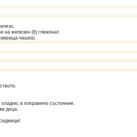
елязо.
на железен (II) глюконат.
озираща чашка).
ството.
 хладно, в изправено състояние.
ки деца.
 седмици!