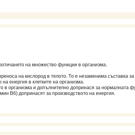
протичането на множество функции в организма.
преноса на кислород в тялото. То е незаменима съставка з
о на енергия в клетките на организма.
о в организма и допълнително допринася за нормалната ф
мин B6) допринасят за производството на енергия.