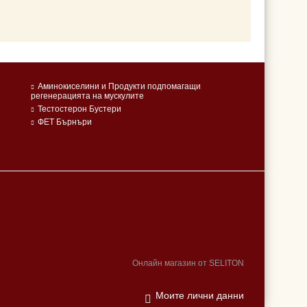
Аминокиселини и Продукти подпомагащи
регенерацията на мускулите
Тестостерон Бустери
ФЕТ Бърнъри
Онлайн магазин от SELITON
Моите лични данни