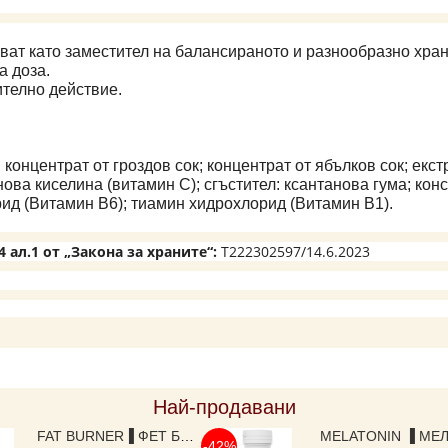
ват като заместител на балансираното и разнообразно хран
а доза.
телно действие.
нцентрат от гроздов сок; концентрат от ябълков сок; екстракт
нова киселина (витамин C); сгъстител: ксантанова гума; кон
орид (Витамин B6); тиамин хидрохлорид (Витамин B1).
 ал.1 от „Закона за храните“:
Т222302597/14.6.2023
Най-продавани
FAT BURNER▐ ФЕТ БЪРНЪР ► ЗА ОТСЛАБВАНЕ И КОНТРОЛ НА ТЕГЛОТО, С ЕКСТРАКТ ОТ ГУАРАНА , ЗЕЛЕН ЧАЙ, МАЛИНОВИ КЕТОНИ, L-CARNITINE И ВИТАМИНИ, 525 MG, 120 КАПСУЛИ,
-42%