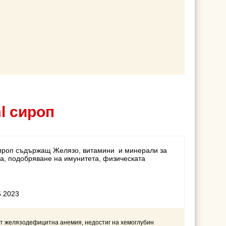
l сироп
оп съдържащ Желязо, витамини и минерали за
а, подобряване на имунитета, физическата
6.2023
от желязодефицитна анемия, недостиг на хемоглубин