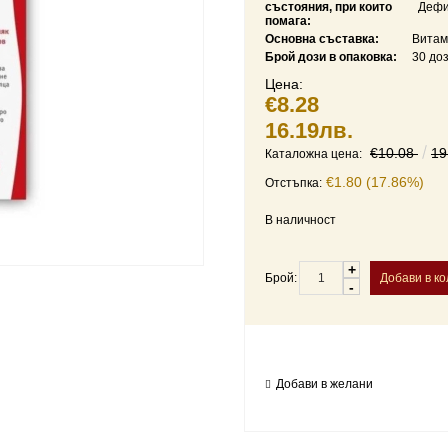
състояния, при които
Дефи
помага:
Основна съставка:
Витам
Брой дози в опаковка:
30 до
Цена:
€8.28
16.19лв.
€10.08
19
Каталожна цена:
€1.80 (17.86%)
Отстъпка:
В наличност
+
Брой:
-
Добави в желани