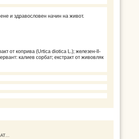
ене и здравословен начин на живот.
 от коприва (Urtica diotica L.); железен-II-
сервант: калиев сорбат; екстракт от живовляк
MELATONIN ▐ МЕЛАТОНИН GYMBEAM ► ЗА ДОБЪР СЪН ,120 ТАБЛЕТКИ