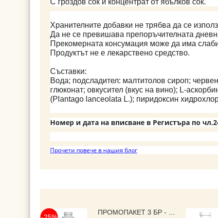
С гроздов сок и концентрат от ябълков сок.
Хранителните добавки не трябва да се използ
Да не се превишава препоръчителната дневн
Прекомерната консумация може да има слаби
Продуктът не е лекарствено средство.
Съставки:
Вода; подсладител: малтитолов сироп; червен ко
глюконат; овкусител (вкус на вино); L-аскорби
(Plantago lanceolata L.); пиридоксин хидрохл
Номер и дата на вписване в Регистъра по чл.24
Прочети повече в нашия блог
ПРОМОПАКЕТ 3 БР - FAT BURNER▐ ФЕТ БЪРНЪР ► ЗА ОТСЛАБВАНЕ И КОНТРОЛ НА ТЕГЛОТО, С ЕКСТРАКТ ОТ ГУАРАНА , ЗЕЛЕН ЧАЙ, МАЛИНОВИ КЕТОНИ, L-CARNITINE И ВИТАМИНИ, 525 MG, 3X120 КАПСУЛИ,
-25%