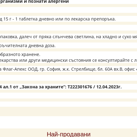
рганизми и познати алергени
 15 г - 1 таблетка дневно или по лекарска препоръка.
паковка, далеч от пряка слънчева светлина, на хладно и сухо м
ръчителната дневна доза.
образното хранене.
екарства или други медицински състояния се консултирайте с 
а
Флаг-Апекс ООД, гр. София, ж.к. Стрелбище, бл. 60A вх.В, офис 
ал.1 от „Закона за храните“: Т222301676 / 12.04.2023г.
Най-продавани