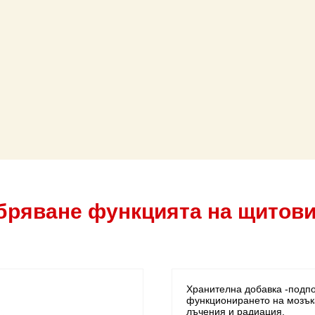
бряване функцията на щитовид
Хранителна добавка -подп
функционирането на мозъка
лъчения и радиация.