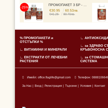
ПРОМОПАКЕТ 3 БР - FAT BURNER▐ ФЕТ БЪРНЪР ► ЗА ОТСЛАБВАНЕ И КОНТРОЛ НА ТЕГЛОТО, С ЕКСТРАКТ ОТ ГУАРАНА , ЗЕЛЕН ЧАЙ, МАЛИНОВИ КЕТОНИ, L-CARNITINE И ВИТАМИНИ, 525 MG, 3X120 КАПСУЛИ,
-25%
€30.95
60.53лв.
€41.26
80.70лв.
% ПРОМОПАКЕТИ и
∟ АНТИОКСИДА
ОТСТЪПКИ %
∟ за ЗДРАВО С
∟ ВИТАМИНИ И МИНЕРАЛИ
КРЪВОНОСНА 
∟ ЕКСТРАКТИ ОТ ЛЕЧЕБНИ
∟ за СТОМАШН
РАСТЕНИЯ
СИСТЕМА
Имейл:
office.flaglife@gmail.com
Телефон:
088810664
За Нас
|
Вход
|
Регистрация
|
Търсене
|
Условия
|
Контакт