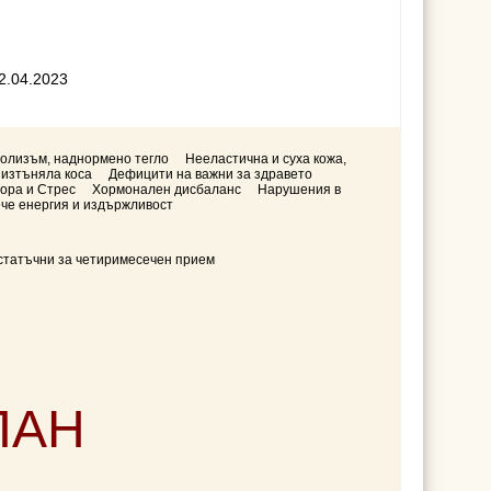
2.04.2023
олизъм, наднормено тегло
Нееластична и суха кожа,
 изтъняла коса
Дефицити на важни за здравето
ора и Стрес
Хормонален дисбаланс
Нарушения в
ече енергия и издържливост
статъчни за четиримесечен прием
ПАН