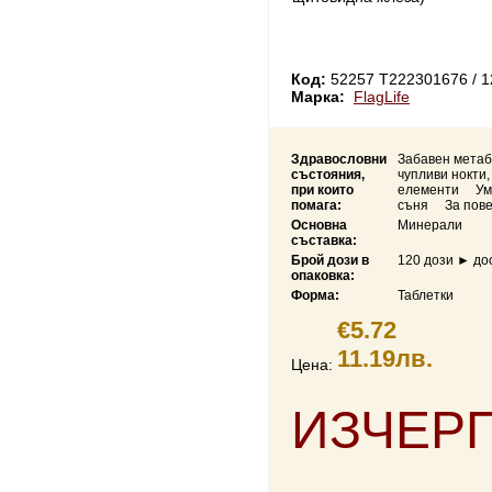
Код:
52257 Т222301676 / 1
Марка:
FlagLife
Здравословни
Забавен метаб
състояния,
чупливи нокти,
при които
елементи
Ум
помага:
съня
За пов
Основна
Минерали
съставка:
Брой дози в
120 дози ► до
опаковка:
Форма:
Таблетки
€5.72
11.19лв.
Цена:
ИЗЧЕР