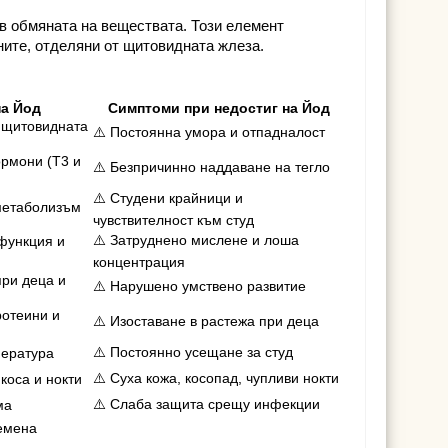
в обмяната на веществата. Този елемент
ите, отделяни от щитовидната жлеза.
на Йод
Симптоми при недостиг на Йод
 щитовидната
⚠️ Постоянна умора и отпадналост
ормони (T3 и
⚠️ Безпричинно наддаване на тегло
⚠️ Студени крайници и
метаболизъм
чувствителност към студ
⚠️ Затруднено мислене и лоша
функция и
концентрация
при деца и
⚠️ Нарушено умствено развитие
ротеини и
⚠️ Изоставане в растежа при деца
⚠️ Постоянно усещане за студ
пература
⚠️ Суха кожа, косопад, чупливи нокти
коса и нокти
⚠️ Слаба защита срещу инфекции
ма
лемена