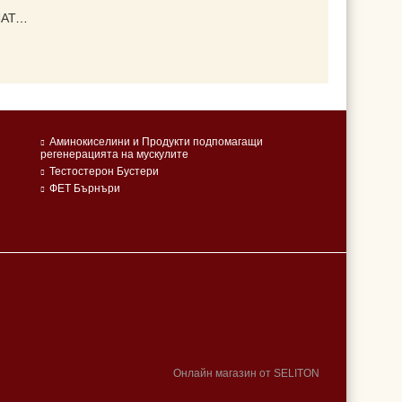
MELATONIN ▐ МЕЛАТОНИН GYMBEAM ► ЗА ДОБЪР СЪН ,120 ТАБЛЕТКИ
Аминокиселини и Продукти подпомагащи
регенерацията на мускулите
Тестостерон Бустери
ФЕТ Бърнъри
Онлайн магазин от SELITON