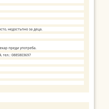
ясто, недостъпно за деца.
лекар преди употреба.
4, тел.: 0885803697