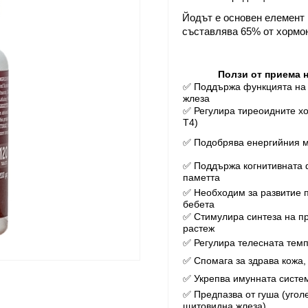
Йодът е основен елемент 
съставлява 65% от хормон
Ползи от приема 
✅ Поддържа функцията на
жлеза
✅ Регулира тиреоидните х
T4)
✅ Подобрява енергийния 
✅ Поддържа когнитивната 
паметта
✅ Необходим за развитие 
бебета
✅ Стимулира синтеза на п
растеж
✅ Регулира телесната тем
✅ Спомага за здрава кожа, 
✅ Укрепва имунната систе
✅ Предпазва от гуша (уго
щитовидна жлеза)