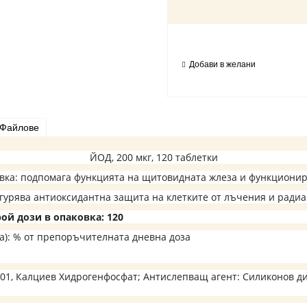
Добави в желани
Файлове
ЙОД, 200 мкг,
120
таблетки
вка
:
подпомага функцията на щитовидната жлеза и функционир
гурява антиоксидантна защита на клетките от лъчения и радиа
ой дози в опаковка: 120
ка): % от препоръчителната дневна доза
1, Калциев Хидрогенфосфат; Антислепващ агент: Силиконов ди