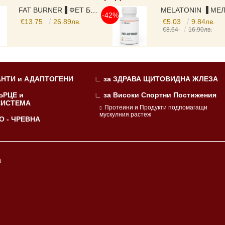
FAT BURNER▐ ФЕТ БЪРНЪР ► ЗА ОТСЛАБВАНЕ И КОНТРОЛ НА ТЕГЛОТО, С ЕКСТРАКТ ОТ ГУАРАНА , ЗЕЛЕН ЧАЙ, МАЛИНОВИ КЕТОНИ, L-CARNITINE И ВИТАМИНИ, 525 MG, 120 КАПСУЛИ,
-42%
€13.75
26.89лв.
€5.03
9.84лв.
€8.64
16.90лв.
НТИ и АДАПТОГЕНИ
∟ за ЗДРАВА ЩИТОВИДНА ЖЛЕЗА
ЪРЦЕ и
∟ за Високи Спортни Постижения
СИСТЕМА
Протеини и Продукти подпомагащи
мускулния растеж
О - ЧРЕВНА
6