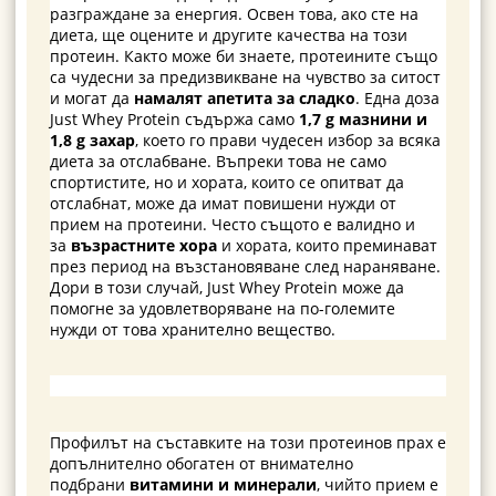
разграждане за енергия. Освен това, ако сте на
диета, ще оцените и другите качества на този
протеин. Както може би знаете, протеините също
са чудесни за предизвикване на чувство за ситост
и могат да
намалят апетита за сладко
. Една доза
Just Whey Protein съдържа само
1,7 g мазнини и
1,8 g захар
, което го прави чудесен избор за всяка
диета за отслабване. Въпреки това не само
спортистите, но и хората, които се опитват да
отслабнат, може да имат повишени нужди от
прием на протеини. Често същото е валидно и
за
възрастните хора
и хората, които преминават
през период на възстановяване след нараняване.
Дори в този случай, Just Whey Protein може да
помогне за удовлетворяване на по-големите
нужди от това хранително вещество.
Профилът на съставките на този протеинов прах е
допълнително обогатен от внимателно
подбрани
витамини и минерали
, чийто прием е