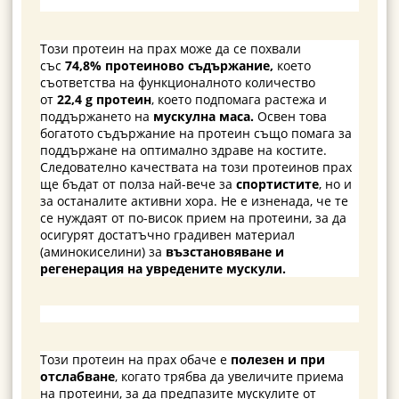
Този протеин на прах може да се похвали
със
74,8% протеиново съдържание,
което
съответства на функционалното количество
от
22,4 g протеин
, което подпомага растежа и
поддържането на
мускулна маса.
Освен това
богатото съдържание на протеин също помага за
поддържане на оптимално здраве на костите.
Следователно качествата на този протеинов прах
ще бъдат от полза най-вече за
спортистите
, но и
за останалите активни хора. Не е изненада, че те
се нуждаят от по-висок прием на протеини, за да
осигурят достатъчно градивен материал
(аминокиселини) за
възстановяване и
регенерация на увредените мускули.
Този протеин на прах обаче е
полезен и при
отслабване
, когато трябва да увеличите приема
на протеини, за да предпазите мускулите от