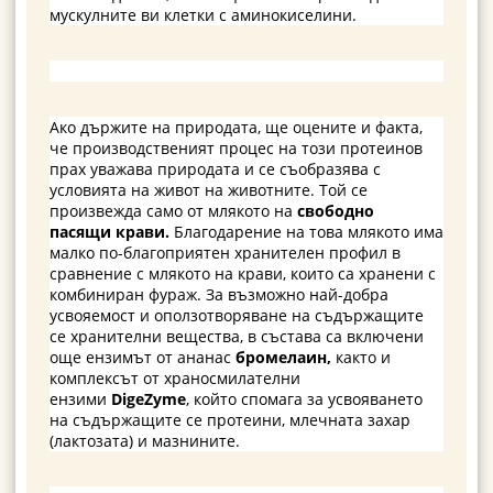
мускулните ви клетки с аминокиселини.
Ако държите на природата, ще оцените и факта,
че производственият процес на този протеинов
прах уважава природата и се съобразява с
условията на живот на животните. Той се
произвежда само от млякото на
свободно
пасящи
крави.
Благодарение на това млякото има
малко по-благоприятен хранителен профил в
сравнение с млякото на крави, които са хранени с
комбиниран фураж. За възможно най-добра
усвояемост и оползотворяване на съдържащите
се хранителни вещества, в състава са включени
още ензимът от ананас
бромелаин,
както и
комплексът от храносмилателни
ензими
DigeZyme
, който спомага за усвояването
на съдържащите се протеини, млечната захар
(лактозата) и мазнините.