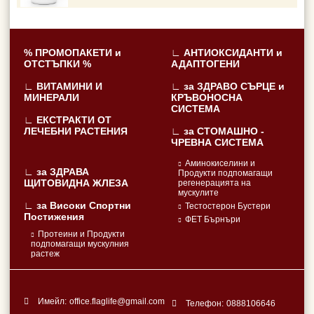
% ПРОМОПАКЕТИ и
∟ АНТИОКСИДАНТИ и
ОТСТЪПКИ %
АДАПТОГЕНИ
∟ ВИТАМИНИ И
∟ за ЗДРАВО СЪРЦЕ и
МИНЕРАЛИ
КРЪВОНОСНА
СИСТЕМА
∟ ЕКСТРАКТИ ОТ
ЛЕЧЕБНИ РАСТЕНИЯ
∟ за СТОМАШНО -
ЧРЕВНА СИСТЕМА
Аминокиселини и
∟ за ЗДРАВА
Продукти подпомагащи
ЩИТОВИДНА ЖЛЕЗА
регенерацията на
мускулите
∟ за Високи Спортни
Тестостерон Бустери
Постижения
ФЕТ Бърнъри
Протеини и Продукти
подпомагащи мускулния
растеж
Имейл:
office.flaglife@gmail.com
Телефон:
0888106646