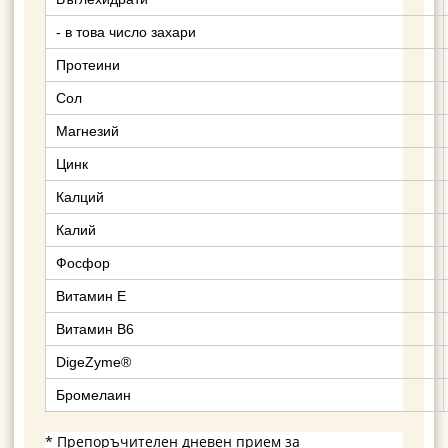
- в това число захари
Протеини
Сол
Магнезий
Цинк
Калций
Калий
Фосфор
Витамин E
Витамин B6
DigeZyme®
Бромелаин
* Препоръчителен дневен прием за