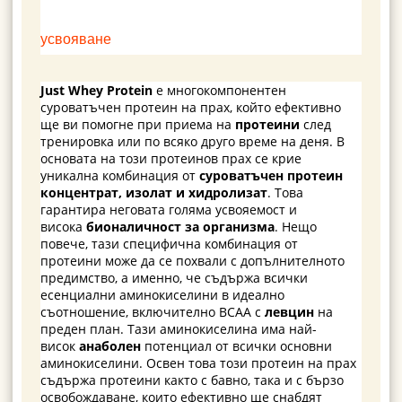
усвояване
Just Whey Protein
е многокомпонентен
суроватъчен протеин на прах, който ефективно
ще ви помогне при приема на
протеини
след
тренировка или по всяко друго време на деня. В
основата на този протеинов прах се крие
уникална комбинация от
суроватъчен протеин
концентрат, изолат и хидролизат
. Това
гарантира неговата голяма усвояемост и
висока
бионаличност за организма
. Нещо
повече, тази специфична комбинация от
протеини може да се похвали с допълнителното
предимство, а именно, че съдържа всички
есенциални аминокиселини в идеално
съотношение, включително BCAA с
левцин
на
преден план. Тази аминокиселина има най-
висок
анаболен
потенциал от всички основни
аминокиселини. Освен това този протеин на прах
съдържа протеини както с бавно, така и с бързо
освобождаване, които ефективно ще снабдят