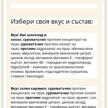
Избери своя вкус и състав:
Вкус бял шоколад и
кокос:
суроватъчен
протеин концентрат на
прах,
суроватъчен
протеин изолат на
прах,
протеин
хидролизат на прах, обезмаслено
какао, овкусители, минерали (магнезиев цитрат,
цинков оксид), витамини (витамин Е - токоферил
ацетат, витамин В6 - пиридоксин хидрохлорид),
DigeZyme® - комплекс от храносмилателни
ензими, бромелаин, подсладители (сукралоза,
стевиол гликозиди).
Вкус солен карамел: суроватъчен
протеин
концентрат на прах,
суроватъчен
протеин изолат
на прах,
протеин
хидролизат на прах, аромат, сол,
минерали (магнезиев цитрат, цинков оксид),
витамини (витамин Е - токоферил ацетат, витамин