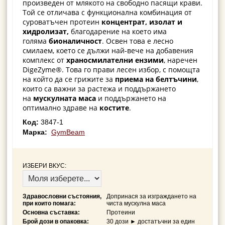
произведен от млякото на свободно пасящи крави.
Той се отличава с функционална комбинация от
суроватъчен протеин
концентрат, изолат и
хидролизат,
благодарение на което има
голяма
бионаличност
. Освен това е лесно
смилаем, което се дължи най-вече на добавения
комплекс от
храносмилателни ензими
, наречен
DigeZyme®. Това го прави лесен избор, с помощта
на който да се грижите за
приема на белтъчини
,
които са важни за растежа и поддържането
на
мускулната маса
и поддържането на
оптимално здраве на
костите
.
Код:
3847-1
Марка:
GymBeam
ИЗБЕРИ ВКУС:
Здравословни състояния,
Допринася за изграждането на
при които помага:
чиста мускулна маса
Основна съставка:
Протеини
Брой дози в опаковка:
30 дози ► достатъчни за един