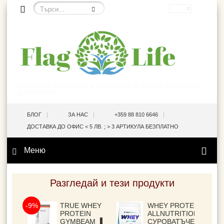
EUR
ВИТАМИНИ, МИНЕРАЛИ И ЕКСТРАКТИ ЗА ЗДРАВЕ, КРАСОТА И
ДЪЛГОЛЕТИЕ
|
|
|
БЛОГ
ЗА НАС
+359 88 810 6646
ДОСТАВКА ДО ОФИС < 5 ЛВ. ; > 3 АРТИКУЛА БЕЗПЛАТНО
Меню
Разгледай и тези продукти
-9%
TRUE WHEY
WHEY PROTEIN
PROTEIN
ALLNUTRITION▐
GYMBEAM ▐
СУРОВАТЪЧЕН