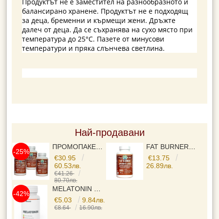
Продуктът не е заместител на разнообразното и
балансирано хранене. Продуктът не е подходящ
за деца, бременни и кърмещи жени. Дръжте
далеч от деца. Да се съхранява на сухо място при
температура до 25°C. Пазете от минусови
температури и пряка слънчева светлина.
Най-продавани
ПРОМОПАКЕТ 3 БР - FAT BURNER▐ ФЕТ БЪРНЪР ► ЗА ОТСЛАБВАНЕ И КОНТРОЛ НА ТЕГЛОТО, С ЕКСТРАКТ ОТ ГУАРАНА , ЗЕЛЕН ЧАЙ, МАЛИНОВИ КЕТОНИ, L-CARNITINE И ВИТАМИНИ, 525 MG, 3X120 КАПСУЛИ,
FAT BURNER▐ ФЕТ БЪРНЪР ► ЗА ОТСЛАБВАНЕ И КОНТРОЛ НА ТЕГЛОТО, С ЕКСТРАКТ ОТ ГУАРАНА , ЗЕЛЕН ЧАЙ, МАЛИНОВИ КЕТОНИ, L-CARNITINE И ВИТАМИНИ, 525 MG, 120 КАПСУЛИ,
-25%
€30.95
€13.75
60.53лв.
26.89лв.
€41.26
80.70лв.
MELATONIN ▐ МЕЛАТОНИН GYMBEAM ► ЗА ДОБЪР СЪН ,120 ТАБЛЕТКИ
-42%
€5.03
9.84лв.
€8.64
16.90лв.