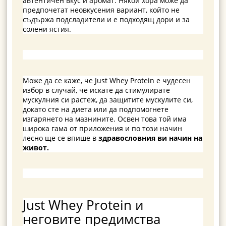
автентичен вкус и аромат. Някои хора може да
предпочетат неовкусения вариант, който не
съдържа подсладители и е подходящ дори и за
солени ястия.
Може да се каже, че Just Whey Protein е чудесен
избор в случай, че искате да стимулирате
мускулния си растеж, да защитите мускулите си,
докато сте на диета или да подпомогнете
изгарянето на мазнините. Освен това той има
широка гама от приложения и по този начин
лесно ще се впише в
здравословния ви начин на
живот.
Just Whey Protein и
неговите предимства