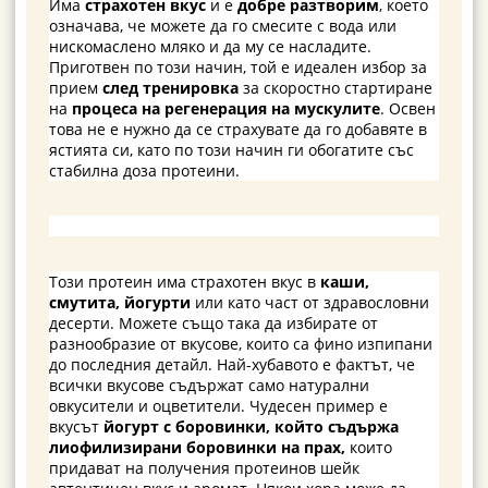
Има
страхотен вкус
и е
добре разтворим
, което
означава, че можете да го смесите с вода или
нискомаслено мляко и да му се насладите.
Приготвен по този начин, той е идеален избор за
прием
след тренировка
за скоростно стартиране
на
процеса на регенерация на мускулите
. Освен
това не е нужно да се страхувате да го добавяте в
ястията си, като по този начин ги обогатите със
стабилна доза протеини.
Този протеин има страхотен вкус в
каши,
смутита, йогурти
или като част от здравословни
десерти. Можете също така да избирате от
разнообразие от вкусове, които са фино изпипани
до последния детайл. Най-хубавото е фактът, че
всички вкусове съдържат само натурални
овкусители и оцветители. Чудесен пример е
вкусът
йогурт с боровинки, който съдържа
лиофилизирани боровинки на прах,
които
придават на получения протеинов шейк