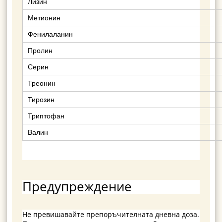
Лизин
Метионин
Фенилаланин
Пролин
Серин
Треонин
Тирозин
Триптофан
Валин
Предупреждение
Не превишавайте препоръчителната дневна доза.