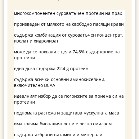
многокомпонентен суроватъчен протеин на прах
произведен от млякото на свободно пасящи крави
съдържа комбинация от суроватъчен концентрат,
изолат и хидролизат
може да се похвали с цели 74,8% съдържание на
протеини
една доза съдържа 22,4 g протеин
съдържа всички основни аминокиселини,
включително BCAA
идеалният избор да се погрижите за приема си на
протеини
подпомага растежа и защитава мускулната маса
има голяма бионаличност и е лесно смилаем
съдържа избрани витамини и минерали