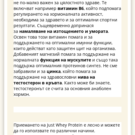
не по-малко важен за цялостното здраве. Те
включват например
витамин В6
, който подпомага
регулирането на хормоналната активност,
необходима за здравето и за оптимални спортни
резултати. Същевременно допринася
за
намаляване на изтощението и умората
.
Освен това този витамин помага и за
поддържането на оптимални имунни функции,
които действат като защитен щит на организма.
Добавеният магнезий помага за поддържане на
нормалната
функция на мускулите
и също така
поддържа оптималния протеинов синтез. Не сме
забравили и за
цинка
, който помага за
поддържане на здравословни
нива на
тестостерон в кръвта
. Както може би знаете,
тестостеронът се счита за основния анаболен
хормон.
Приемането на Just Whey Protein е лесно и можете
да го използвате по различни начини.