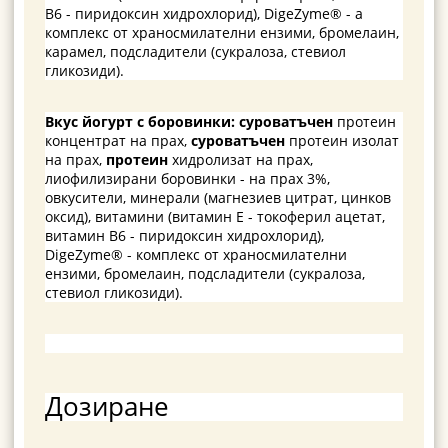
В6 - пиридоксин хидрохлорид), DigeZyme® - a
комплекс от храносмилателни ензими, бромелаин,
карамел, подсладители (сукралоза, стевиол
гликозиди).
Вкус йогурт с боровинки:
суроватъчен
протеин
концентрат на прах,
суроватъчен
протеин изолат
на прах,
протеин
хидролизат на прах,
лиофилизирани боровинки - на прах 3%,
овкусители, минерали (магнезиев цитрат, цинков
оксид), витамини (витамин Е - токоферил ацетат,
витамин В6 - пиридоксин хидрохлорид),
DigeZyme® - комплекс от храносмилателни
ензими, бромелаин, подсладители (сукралоза,
стевиол гликозиди).
Дозиране