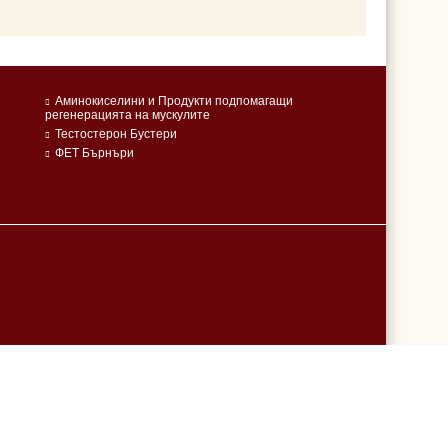
Аминокиселини и Продукти подпомагащи
регенерацията на мускулите
Тестостерон Бустери
ФЕТ Бърнъри
Онлайн магазин от SELITON
Моите лични данни