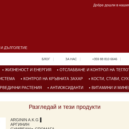
Добре дошли в нашия
А И ДЪЛГОЛЕТИЕ
|
|
|
БЛОГ
ЗА НАС
+359 88 810 6646
• ЖИЗНЕНОСТ И ЕНЕРГИЯ
• ОТСЛАБВАНЕ И КОНТРОЛ НА ТЕГЛО
СИСТЕМА
• КОНТРОЛ НА КРЪВНАТА ЗАХАР
• КОСТИ, СТАВИ, С
ЮРВЕДИЧНИ РАСТЕНИЯ
• АНТИОКСИДАНТИ
• ВИТАМИНИ И МИН
Разгледай и тези продукти
ARGININ A.K.G▐
АРГИНИН