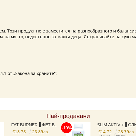
. Този продукт не е заместител на разнообразното и балансир
 на място, недостъпно за малки деца. Съхранявайте на сухо м
л.1 от „Закона за храните“:
Най-продавани
FAT BURNER▐ ФЕТ БЪРНЪР ► ЗА ОТСЛАБВАНЕ И КОНТРОЛ НА ТЕГЛОТО, С ЕКСТРАКТ ОТ ГУАРАНА , ЗЕЛЕН ЧАЙ, МАЛИНОВИ КЕТОНИ, L-CARNITINE И ВИТАМИНИ, 525 MG, 120 КАПСУЛИ,
-10%
€13.75
26.89лв.
€14.72
28.79лв.