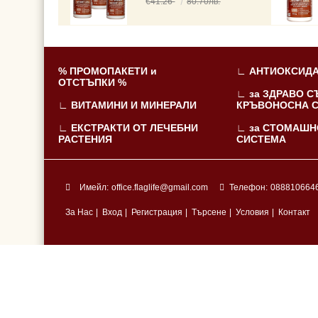
€41.26
80.70лв.
% ПРОМОПАКЕТИ и
∟ АНТИОКСИДА
ОТСТЪПКИ %
∟ за ЗДРАВО С
∟ ВИТАМИНИ И МИНЕРАЛИ
КРЪВОНОСНА 
∟ ЕКСТРАКТИ ОТ ЛЕЧЕБНИ
∟ за СТОМАШН
РАСТЕНИЯ
СИСТЕМА
Имейл:
office.flaglife@gmail.com
Телефон:
088810664
За Нас
|
Вход
|
Регистрация
|
Търсене
|
Условия
|
Контакт
Нашият онлайн магазин е 100% съобразен с
GDPR