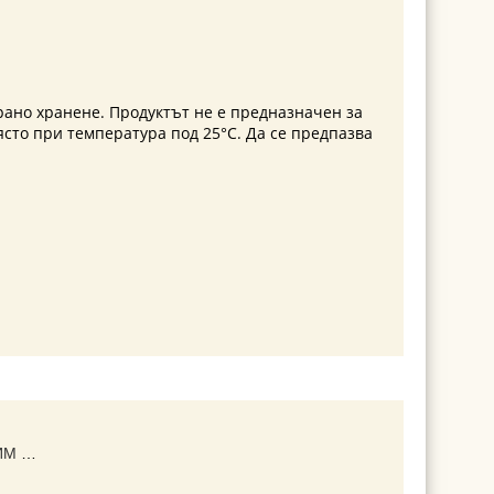
ано хранене. Продуктът не е предназначен за
ясто при температура под 25°С. Да се предпазва
SLIM AKTIV +▐ СЛИМ АКТИВ +► ЗА ОТСЛАБВАНЕ И КОНТРОЛ НА ТЕГЛОТО, С ЕКСТРАКТ ОТ ГАРЦИНИЯ КАМБОДЖА, ЗЕЛЕН ЧАЙ И ВИТАМИНИ, 60 КАПСУЛИ,