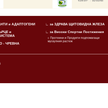
€16.37
32.02лв.
НТИ и АДАПТОГЕНИ
∟ за ЗДРАВА ЩИТОВИДНА ЖЛЕЗА
ЪРЦЕ и
∟ за Високи Спортни Постижения
СИСТЕМА
Протеини и Продукти подпомагащи
мускулния растеж
О - ЧРЕВНА
6
 GDPR.
Прочетете нашата политика