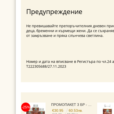
Предупреждение
Не превишавайте препоръчителния дневен прием
деца, бременни и кърмещи жени. Да се съхранява
от замръзване и пряка слънчева светлина.
Номер и дата на вписване в Регистъра по чл.24 а
T
222305688
/27.11.2023
ПРОМОПАКЕТ 3 БР - FAT BURNER▐ ФЕТ БЪРНЪР ► ЗА ОТСЛАБВАНЕ И КОНТРОЛ НА ТЕГЛОТО, С ЕКСТРАКТ ОТ ГУАРАНА , ЗЕЛЕН ЧАЙ, МАЛИНОВИ КЕТОНИ, L-CARNITINE И ВИТАМИНИ, 525 MG, 3X120 КАПСУЛИ,
-25%
€30.95
60.53лв.