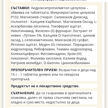
СЪСТАВКИ:
Хидроксипропилметил целулоза –
обвивка на таблетката, Микрокристална целулоза
P102, Магнезиев стеарат, Силиконов Диоксид,
пълнител - Калциев Карбонат, Магнезиев Оксид, L-
Аскорбинова киселина, Токоферил ацетат,
Никотинамид, Железен (II) фурнарат, Екстракт от
невен –Лутеин 5%, Калциев D-пантотенат, цинков
оксид, L-селенометионин, Манганов (II) сулфат,
Ретинил ацетат, Меден (II) глюконат, Пиридоксин
хидрохлорид, Рибофлавин, Тиамин хидрохлорид,
Холекалциферол, Фитоменадион, Хром (III)
пиколинат, Фолиева киселина, Калиев йодид,
Натриев молибдат, D-Биотин, Цианокобаламин
ПРЕПОРЪЧИТЕЛЕН ПРИЕМ:
Възрастни и деца над
15 г - 1 таблетка дневно или по лекарска
препоръка.
Продуктът не е лекарствено средство.
СЪХРАНЕНИЕ
: Да се съхранява в оригиналната
опаковка, далеч от пряка слънчева светлина, на
хладно и сухо място, недостъпно за деца.