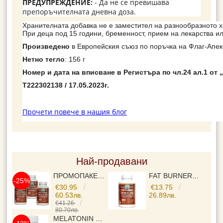
ПРЕДУПРЕЖДЕНИЕ:
- Да не се превишава
препоръчителната дневна доза.
Хранителната добавка не е заместител на разнообразното 
При деца под 15 години, бременност, прием на лекарства и
Произведено
в Европейския съюз по поръчка на
Флаг-Апек
Нетно тегло
: 156 г
Номер и дата на вписване в Регистъра по чл.24 ал.1 от 
Т222302138 / 17.05.2023г.
Прочети повече в нашия блог
Най-продавани
ПРОМОПАКЕТ 3 БР - FAT BURNER▐ ФЕТ БЪРНЪР ► ЗА ОТСЛАБВАНЕ И КОНТРОЛ НА ТЕГЛОТО, С ЕКСТРАКТ ОТ ГУАРАНА , ЗЕЛЕН ЧАЙ, МАЛИНОВИ КЕТОНИ, L-CARNITINE И ВИТАМИНИ, 525 MG, 3X120 КАПСУЛИ,
FAT BURNER▐ ФЕТ БЪРНЪР ► ЗА ОТСЛАБВАНЕ И КОНТРОЛ НА ТЕГЛОТО, С ЕКСТРАКТ ОТ ГУАРАНА , ЗЕЛЕН ЧАЙ, МАЛИНОВИ КЕТОНИ, L-CARNITINE И ВИТАМИНИ, 525 MG, 120 КАПСУЛИ,
-25%
€30.95
€13.75
60.53лв.
26.89лв.
€41.26
80.70лв.
MELATONIN ▐ МЕЛАТОНИН GYMBEAM ► ЗА ДОБЪР СЪН ,120 ТАБЛЕТКИ