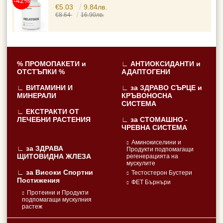
-42%
€5.03
9.84лв.
€8.64
16.90лв.
% ПРОМОПАКЕТИ и
∟ АНТИОКСИДАНТИ и
ОТСТЪПКИ %
АДАПТОГЕНИ
∟ ВИТАМИНИ И
∟ за ЗДРАВО СЪРЦЕ и
МИНЕРАЛИ
КРЪВОНОСНА
СИСТЕМА
∟ ЕКСТРАКТИ ОТ
ЛЕЧЕБНИ РАСТЕНИЯ
∟ за СТОМАШНО -
ЧРЕВНА СИСТЕМА
Аминокиселини и
∟ за ЗДРАВА
Продукти подпомагащи
ЩИТОВИДНА ЖЛЕЗА
регенерацията на
мускулите
∟ за Високи Спортни
Тестостерон Бустери
Постижения
ФЕТ Бърнъри
Протеини и Продукти
подпомагащи мускулния
растеж