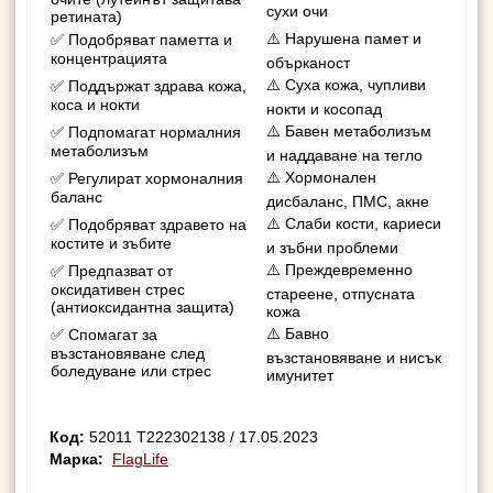
сухи очи
ретината)
⚠️ Нарушена памет и
✅ Подобряват паметта и
концентрацията
обърканост
⚠️ Суха кожа, чупливи
✅ Поддържат здрава кожа,
коса и нокти
нокти и косопад
⚠️ Бавен метаболизъм
✅ Подпомагат нормалния
метаболизъм
и наддаване на тегло
⚠️ Хормонален
✅ Регулират хормоналния
баланс
дисбаланс, ПМС, акне
⚠️ Слаби кости, кариеси
✅ Подобряват здравето на
костите и зъбите
и зъбни проблеми
⚠️ Преждевременно
✅ Предпазват от
оксидативен стрес
стареене, отпусната
(антиоксидантна защита)
кожа
⚠️ Бавно
✅ Спомагат за
възстановяване след
възстановяване и нисък
боледуване или стрес
имунитет
Код:
52011 Т222302138 / 17.05.2023
Марка:
FlagLife