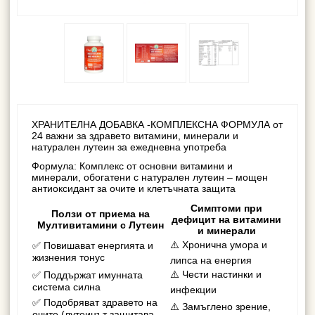
ХРАНИТЕЛНА ДОБАВКА -КОМПЛЕКСНА ФОРМУЛА от
24 важни за здравето витамини, минерали и
натурален лутеин за ежедневна употреба
Формула
: Комплекс от основни витамини и
минерали, обогатени с натурален
лутеин
– мощен
антиоксидант за очите и клетъчната защита
Симптоми при
Ползи от приема на
дефицит на витамини
Мултивитамини с Лутеин
и минерали
⚠️ Хронична умора и
✅ Повишават енергията и
жизнения тонус
липса на енергия
⚠️ Чести настинки и
✅ Поддържат имунната
система силна
инфекции
✅ Подобряват здравето на
⚠️ Замъглено зрение,
очите (лутеинът защитава