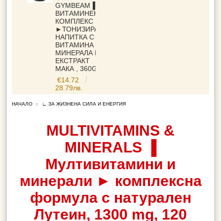
GYMBEAM▐
ВИТАМИНЕН
КОМПЛЕКС
►ТОНИЗИРАЩА
НАПИТКА С 13
ВИТАМИНА 6
МИНЕРАЛА И
ЕКСТРАКТ
МАКА , 360G
€14.72
28.79лв.
НАЧАЛО
∟ ЗА ЖИЗНЕНА СИЛА И ЕНЕРГИЯ
MULTIVITAMINS &
MINERALS ▐
Мултивитамини и
минерали ► комплексна
формула с натурален
Лутеин, 1300 mg, 120