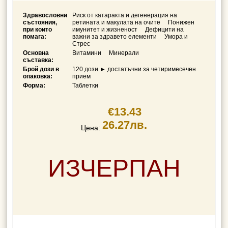
Здравословни
Риск от катаракта и дегенерация на
състояния,
ретината и макулата на очите
Понижен
при които
имунитет и жизненост
Дефицити на
помага:
важни за здравето елементи
Умора и
Стрес
Основна
Витамини
Минерали
съставка:
Брой дози в
120 дози ► достатъчни за четиримесечен
опаковка:
прием
Форма:
Таблетки
€13.43
26.27лв.
Цена:
ИЗЧЕРПАН